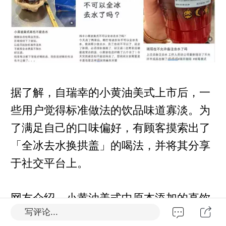
据了解，自瑞幸的小黄油美式上市后，一
些用户觉得标准做法的饮品味道寡淡。为
了满足自己的口味偏好，有顾客摸索出了
「全冰去水换拱盖」的喝法，并将其分享
于社交平台上。
网友介绍，小黄油美式中原本添加的直饮
写评论...
水换成冰块后，原料被稀释的速度减缓，