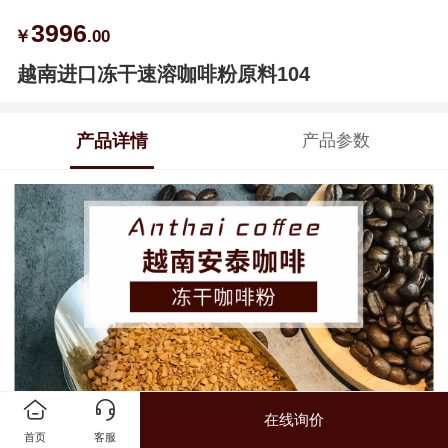
3996
￥
.00
越南进口冻干速溶咖啡粉原料104
产品详情
产品参数
在线询价
首页
客服